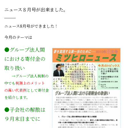
ニュース８月号が出来ました。
ニュース8月号ができました！
今月のテーマは
●グループ法人間
における寄付金の
取り扱い
→グループ法人税制の
中でも
税務上のメリット
の高い代表例
として寄付金
を紹介します。
●子会社の解散は
９月末日までに