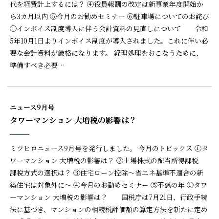
代を経費計上するには？ ④役員報酬の改定は新事業年度開始か
ら3カ月以内 ⑤今月のお勧めセミナー ⑥駐車場についてのお詫び
①インボイス制度導入に伴う会計資料の見直しについて 令和
5年10月1日よりインボイス制度が導入されました。これに伴い必
要な会計資料が厳格になります。 経理処理をおこなうために、
準備すべき必要…
ニュース9月号
タワーマンション 大増税の影響は？
ミツヒロニュース9月号を発行しました。 今月のトピックス ①タ
ワーマンション 大増税の影響は？ ②上場株式の配当所得課税
課税方式の選択は？ ③住宅ローン控除～省エネ基準不適合の新
築住宅は対象外に～ ④今月のお勧めセミナー ⑤不惑の年 ①タワ
ーマンション 大増税の影響は？ 国税庁は7月21日、行政手続
法に基づき、マンションの相続税評価額の算定方法を新たに定め