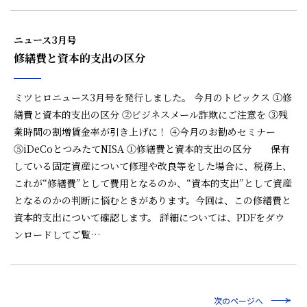
ニュース3月号
修繕費と資本的支出の区分
ミツヒロニュース3月号を発行しました。 今月のトピックス ①修
繕費と資本的支出の区分 ②ビジネスメール詐欺にご注意を ③残
業時間の割増賃金率が引き上げに！ ④今月のお勧めセミナー
⑤iDeCoとつみたてNISA ①修繕費と資本的支出の区分 保有
している固定資産について修理や改良等をした場合に、税務上、
これが“修繕費”として費用となるのか、“資本的支出”として資産
となるのかの判断に悩むときがあります。今回は、この修繕費と
資本的支出について確認します。 詳細については、PDFをダウ
ンロードしてご覧…
次のページへ