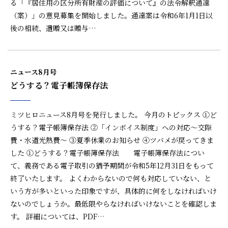
る「『居住用の区分所有財産の評価について』の法令解釈通達
（案）」の意見募集を開始しました。通達案は令和6年1月1日以
後の相続、遺贈又は贈与…
ニュース8月号
どうする？電子帳簿保存法
ミツヒロニュース8月号を発行しました。 今月のトピックス ①ど
うする？電子帳簿保存法 ②「インボイス制度」への対応～交際
費・水道光熱費～ ③夏季休業のお知らせ ④ツバメが戻ってきま
した ①どうする？電子帳簿保存法 電子帳簿保存法につい
て、義務である電子取引の猶予期間が令和5年12月31日をもって
終了いたします。 よくわからないので何も対応していない、と
いう方が多いといった印象ですが、具体的に何をしなければいけ
ないのでしょうか。最低限やらなければいけないことを確認しま
す。 詳細については、PDF…