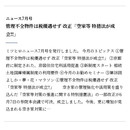
ニュース7月号
管理不全物件は税優遇せず 改正「空家等 特措法が成
立‼」
ミツヒロニュース7月号を発行しました。 今月のトピックス ①管
理不全物件は税優遇せず 改正「空家等 特措法が成立‼」 ②京都
府に制定された、非居住住宅利活用促進 ③新制度スタート 相続
土地国庫帰属制度の利用要件 ④今月のお勧めセミナー ⑤第18回
よしか・夢・花・マラソン ①管理不全物件は税優遇せず 改正
「空家等 特措法が成立‼」 空き家の管理強化や活用策を盛り
込んだ「空家等対策の推進に関する特別措置法」の一部改正が6
月7日の参院本会議で可決、成立しました。今後、更に増加が見
込まれる空き家対策に…