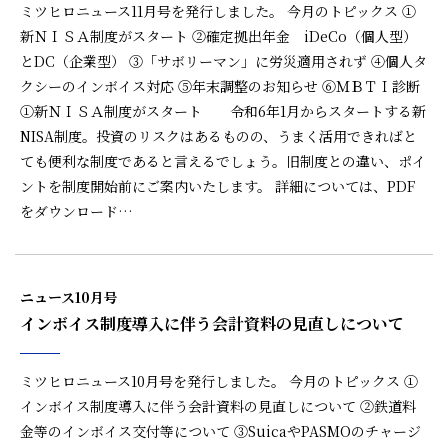
ミツヒロニュース11月号を発行しました。 今月のトピックス ①
新ＮＩＳＡ制度がスタート ②確定拠出年金 iDeCo（個人型）
とDC（企業型） ③「サボリーマン」に労災適用されず ④個人タ
クシーのインボイス対応 ⑤年末調整のお知らせ ⑥ＭＢＴＩ診断
①新ＮＩＳＡ制度がスタート 令和6年1月からスタートする新
NISA制度。投資のリスクはあるものの、うまく活用できればと
ても便利な制度であると言えるでしょう。旧制度との違い、ポイ
ントを制度開始前にご案内いたします。 詳細については、PDF
をダウンロード…
ニュース10月号
インボイス制度導入に伴う会計資料の見直しについて
ミツヒロニュース10月号を発行しました。 今月のトピックス ①
インボイス制度導入に伴う会計資料の見直しについて ②鉄道料
金等のインボイス交付等について ③SuicaやPASMOのチャージ