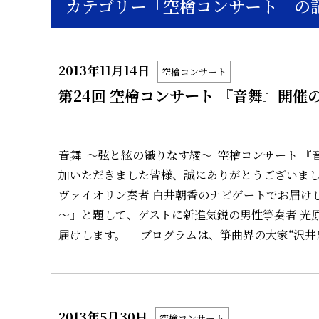
カテゴリー「空檜コンサート」の
2013年11月14日
空檜コンサート
第24回 空檜コンサート 『音舞』開催
音舞 ～弦と絃の織りなす綾～ 空檜コンサート 
加いただきました皆様、誠にありがとうございま
ヴァイオリン奏者 白井朝香のナビゲートでお届け
～』と題して、ゲストに新進気鋭の男性箏奏者 光
届けします。 プログラムは、箏曲界の大家“沢井
2013年5月30日
空檜コンサート