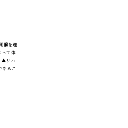
の開催を迎
なって体
ハ
であるこ