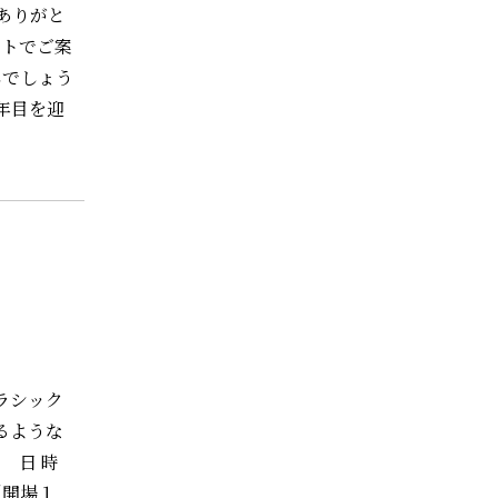
ありがと
イトでご案
しでしょう
年目を迎
ラシック
るような
 日 時
（開場１