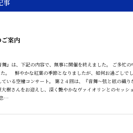
記事
のご案内
『音舞』は、下記の内容で、無事に開催を終えました。 ご多忙の
した。 鮮やかな紅葉の季節となりましたが、如何お過ごしで
している空檜コンサート。 第２４回は、『音舞～弦と絃の織り
原大樹さんをお迎えし、深く艶やかなヴァイオリンとのセッシ
忠…