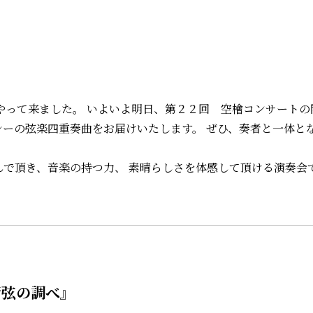
的な冬がやって来ました。 いよいよ明日、第２２回 空檜コンサート
シーの弦楽四重奏曲をお届けいたします。 ぜひ、奏者と一体と
ば幸いです。 ▲リ
んで頂き、音楽の持つ力、 素晴らしさを体感して頂ける演奏会
管弦の調べ』