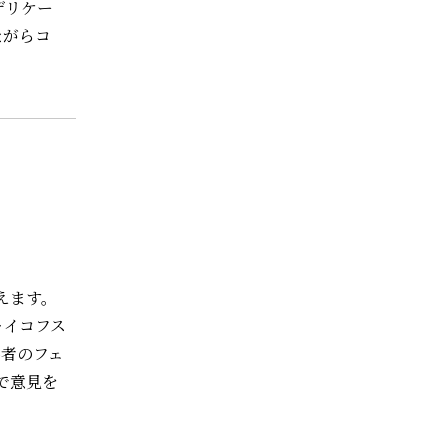
デリケー
ながらコ
えます。
ャイコフス
奏者のフェ
で意見を