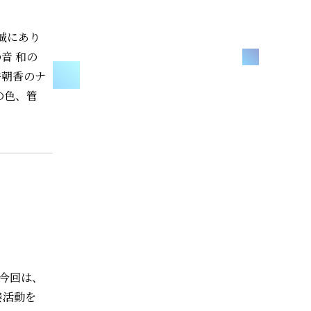
誠にあり
音 和の
井朝香のナ
の色、管
 今回は、
奏活動を