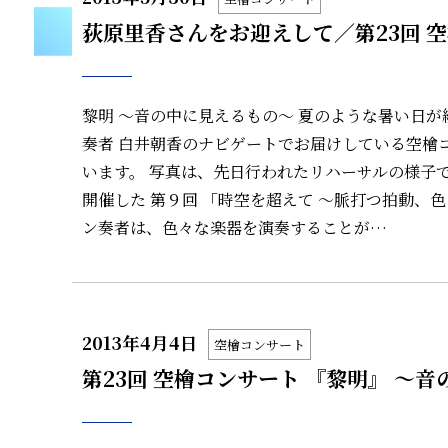
荻原里香さんをお迎えして／第23回 
黎明 ～音の中に見えるもの～ 夏のような暑い日が
奏者 白井朝香のナビゲートでお届けしている空檜
います。 写真は、先日行われたリハーサルの様子で
開催した 第９回 「時空を超えて ～脈打つ拍動、
ン奏者は、色々な楽器を演奏することが…
2013年4月4日
空檜コンサート
第23回 空檜コンサート 『黎明』 ～