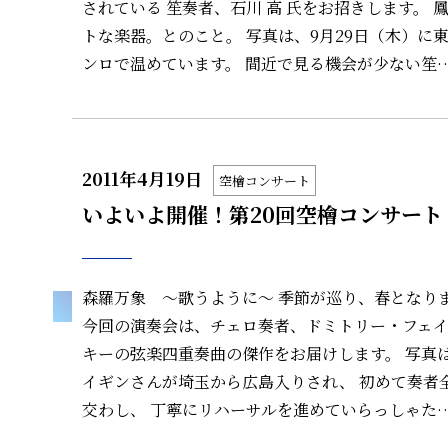
されている 笙奏者、石川 高 氏をお招きします。
トな楽器。とのこと。 写真は、9月29日（木）に
ンロで温めています。 間近で見る機会が少ない笙
2011年4月19日
空檜コンサート
いよいよ開催！第20回空檜コンサート
森羅万象 ～歌うように～ 季節が巡り、春となり
今回の演奏会は、チェロ奏者、ドミトリー・フェイ
キーの弦楽四重奏曲の傑作をお届けします。 写真は
イギンさんが埼玉から広島入りされ、 初めて奏者
交わし、 丁寧にリハーサルを進めていらっしゃた