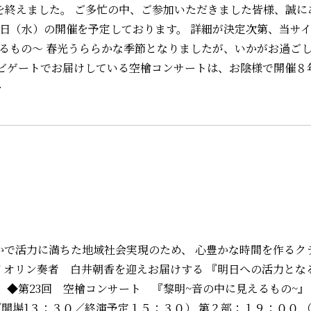
催を終えました。 ご多忙の中、ご参加いただきました皆様、誠に
日（水）の開催を予定しております。 詳細が決定次第、当サ
えるもの～ 春光うららかな季節となりましたが、いかがお過ご
ナビゲートでお届けしている空檜コンサートは、お陰様で開催８
…
かで活力に満ちた地域社会実現のため、 心豊かな時間を作るク
イオリン奏者 白井朝香を迎えお届けする 『明日への活力とな
 ◆第23回 空檜コンサート 『黎明~音の中に見えるもの~』
 (開場1３：３０／終演予定１５：３０） 第２部：１９：００ 