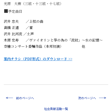
光原 大樹（三絃・十三絃・十七絃）
■
予定曲目
沢井 忠夫 ／上弦の曲
高橋 正道 ／宴
沢井 比河流 ／土声
木原 宏寿 ／ヴァイオリンと箏の為の「流紋」～水の記憶～
空檜コンサート委嘱作品（本邦初演） 他
案内チラシ（PDF形式）のダウンロード >>
前のページへ
次のページへ
一覧