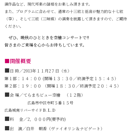
演作品など、現代邦楽の諸相をお楽しみ頂きます。
また、プログラムに合わせて、通常の十三絃と低音が魅力的な十七絃
（箏）、そして三絃（三味線）の演奏を披露して頂きますので、ご期待
ください。
ぜひ、晩秋のひとときを空檜コンサートで!!
皆さまのご来場を心からお待ちしています。
■開催概要
■
日 時／2013年１１月2７日（水）
第１部：１４：００ (開場１３：３０／終演予定１５：４５）
第２部：１９：００ （開場１８：３０／終演予定２０：４５）
■
会 場／てらまちビュー空檜 （１２階）
広島市中区寺町５番１５号
広島城南リバーサイドＢ.Ｌ.Ｄ
■
料 金／2，０００円(要予約)
■
出 演／白井 朝香（ヴァイオリン＆ナビゲート）