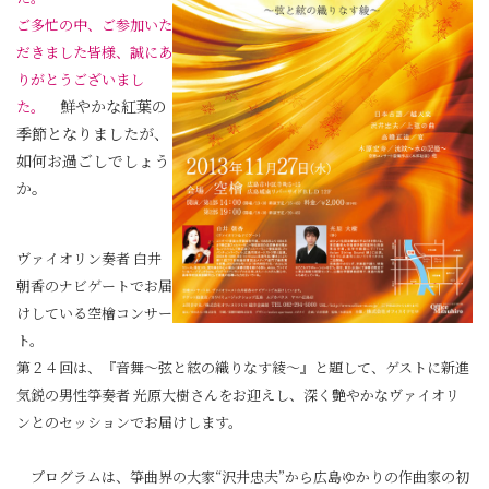
ご多忙の中、ご参加いた
だきました皆様、誠にあ
りがとうございまし
鮮やかな紅葉の
た。
季節となりましたが、
如何お過ごしでしょう
か。
ヴァイオリン奏者 白井
朝香のナビゲートでお届
けしている空檜コンサー
ト。
第２４回は、『音舞～弦と絃の織りなす綾～』と題して、ゲストに新進
気鋭の男性箏奏者 光原大樹さんをお迎えし、深く艶やかなヴァイオリ
ンとのセッションでお届けします。
プログラムは、箏曲界の大家“沢井忠夫”から広島ゆかりの作曲家の初