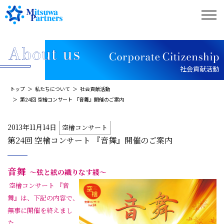
社会貢献活動
トップ
私たちについて
社会貢献活動
第24回 空檜コンサート 『音舞』開催のご案内
2013年11月14日
空檜コンサート
第24回 空檜コンサート 『音舞』開催のご案内
音舞
～弦と絃の織りなす綾～
空檜コンサート 『音
舞』は、下記の内容で、
無事に開催を終えまし
た。