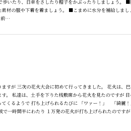
んで歩いたり、日傘をさしたり帽子をかぶったりしましょう。 ■
た素材の服や下着を着ましょう。 ■こまめに水分を補給しまし
く前…
りますが 三次の花火大会に初めて行ってきました。 花火は、
ます。 私達は、土手を下りた桟敷席から花火を見たのですが 目
ってくるようで 打ち上げられるたびに 「ワァー！」 「綺麗
成で一時間半にわたり １万発の花火が打ち上げられたのですが