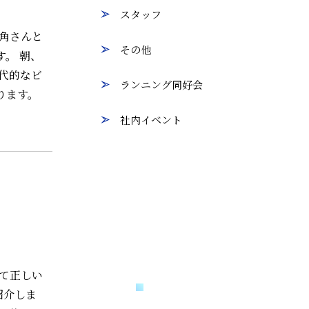
スタッフ
六角さんと
その他
。 朝、
代的なビ
ランニング同好会
ります。
社内イベント
て正しい
紹介しま