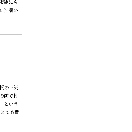
服装にも
ょう 暑い
巴橋の下流
の前で打
！」という
 とても間