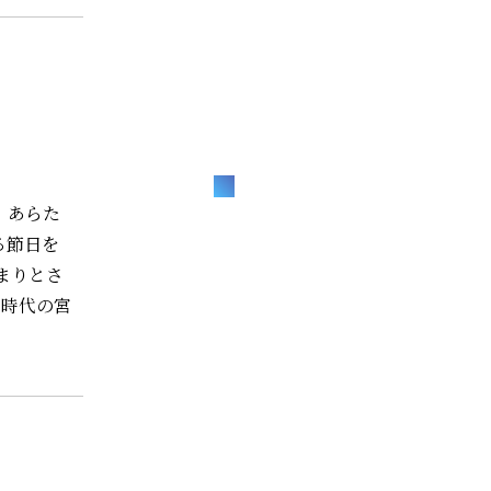
 あらた
る節日を
まりとさ
安時代の宮