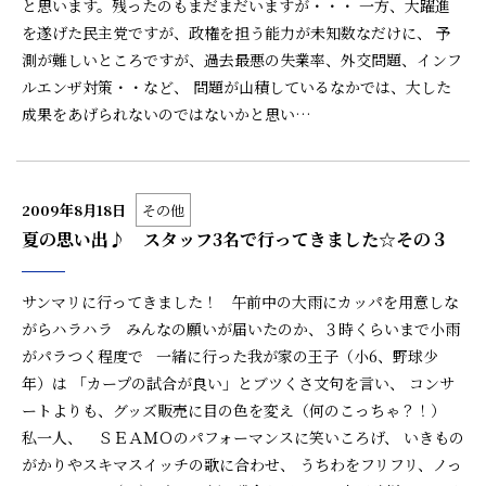
と思います。残ったのもまだまだいますが・・・ 一方、大躍進
を遂げた民主党ですが、政権を担う能力が未知数なだけに、 予
測が難しいところですが、過去最悪の失業率、外交問題、インフ
ルエンザ対策・・など、 問題が山積しているなかでは、大した
成果をあげられないのではないかと思い…
2009年8月18日
その他
夏の思い出♪ スタッフ3名で行ってきました☆その３
サンマリに行ってきました！ 午前中の大雨にカッパを用意しな
がらハラハラ みんなの願いが届いたのか、３時くらいまで小雨
がパラつく程度で 一緒に行った我が家の王子（小6、野球少
年）は 「カープの試合が良い」とブツくさ文句を言い、 コンサ
ートよりも、グッズ販売に目の色を変え（何のこっちゃ？！）
私一人、 ＳＥＡＭＯのパフォーマンスに笑いころげ、 いきもの
がかりやスキマスイッチの歌に合わせ、 うちわをフリフリ、ノっ