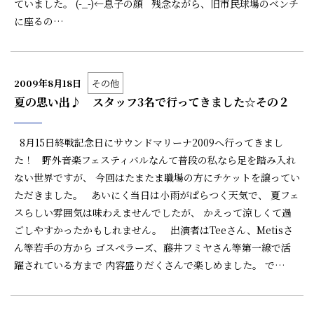
ていました。 (-_-)←息子の顔 残念ながら、旧市民球場のベンチ
に座るの…
2009年8月18日
その他
夏の思い出♪ スタッフ3名で行ってきました☆その２
8月15日終戦記念日にサウンドマリーナ2009へ行ってきまし
た！ 野外音楽フェスティバルなんて普段の私なら足を踏み入れ
ない世界ですが、 今回はたまたま職場の方にチケットを譲ってい
ただきました。 あいにく当日は小雨がぱらつく天気で、 夏フェ
スらしい雰囲気は味わえませんでしたが、 かえって涼しくて過
ごしやすかったかもしれません。 出演者はTeeさん、Metisさ
ん等若手の方から ゴスペラーズ、藤井フミヤさん等第一線で活
躍されている方まで 内容盛りだくさんで楽しめました。 で…