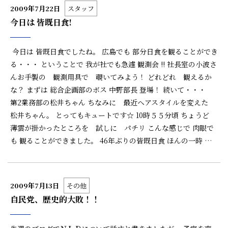
2009年7月22日
スタッフ
今日は 皆既日食!
今日は 皆既日食でしたね。 広島でも 部分日食を観ることができ
る・・・ ということで 我が社でも急遽 観測会 !! 社長室の小波さ
んお手製の 観測用具で 覗いてみよう！ どれどれ 観えるか
な？ まずは 総合企画部のボス 中野部長 登場！ 続いて・・・
第2業務部の松井ちゃん ちなみに 最近ヘアスタイルを変えた
松井ちゃん。 とってもキュートです☆ 10時５５分頃 ちょうど
薄雲が掛かったところを 試しに パチリ こんな感じで 肉眼で
も 観ることができました。 46年ぶりの皆既日食 ほんの一時 …
2009年7月13日
その他
自民党、歴史的大敗！！