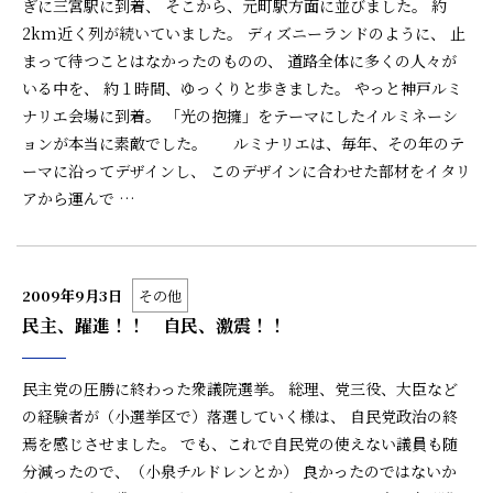
ぎに三宮駅に到着、 そこから、元町駅方面に並びました。 約
2km近く列が続いていました。 ディズニーランドのように、 止
まって待つことはなかったのものの、 道路全体に多くの人々が
いる中を、 約１時間、ゆっくりと歩きました。 やっと神戸ルミ
ナリエ会場に到着。 「光の抱擁」をテーマにしたイルミネーシ
ョンが本当に素敵でした。 ルミナリエは、毎年、その年のテ
ーマに沿ってデザインし、 このデザインに合わせた部材をイタリ
アから運んで …
2009年9月3日
その他
民主、躍進！！ 自民、激震！！
民主党の圧勝に終わった衆議院選挙。 総理、党三役、大臣など
の経験者が（小選挙区で）落選していく様は、 自民党政治の終
焉を感じさせました。 でも、これで自民党の使えない議員も随
分減ったので、（小泉チルドレンとか） 良かったのではないか