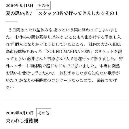
2009年8月18日
その他
夏の思い出♪ スタッフ3名で行ってきました☆その１
５日間あったお盆休みも あっという間に終わってしまいまし
た。 お休みの間お墓参り以外は どこにもお出かけする予定も入
れず 暇人になりかけようとしていたところ、 社内の方から旧広
島市民球場であった 「SOUND MARINA 2009」のチケットを譲
ってもらい 藤井さんと吉原さん3人で急遽行って参りました。 野
外コンサート初体験で超ドキドキでございました。 本当に突然
お誘いを受けて行ったので、 お恥ずかしながら知らない歌手が
いたり かなりの長時間のコンサートだったので、 最後まで拝
見…
2009年8月10日
その他
失われし道徳観