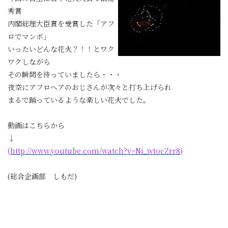
秀賞
内閣総理大臣賞を受賞した「アフ
ロでマンボ」
いったいどんな花火？！！とワク
ワクしながら
その瞬間を待っていましたら・・・
夜空にアフロヘアのおじさんが次々と打ち上げられ
まるで踊っているような楽しい花火でした。
動画はこちらから
↓
(
http://www.youtube.com/watch?v=Ni_wtocZrr8
)
(総合企画部 しもだ)