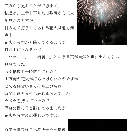
四方から見ることができます。
私達は、土手を下りた桟敷席から花火
を見たのですが
目の前で打ち上げられる花火は迫力満
点！
花火が夜空から降ってくるようで
打ち上げられるたびに
「ワァー！」 「綺麗！」という言葉が自然と声に出るくらい
見事でした。
５部構成で一時間半にわたり
１万発の花火が打ち上げられたのですが
とても間合い良く打ち上げられ
時間が過ぎるのも忘れるほどでした。
カメラを持っていたので
写真に撮ろうと試してみましたが
花火を写すのは難しいですね。
今回の目玉は日本花火大会で最優