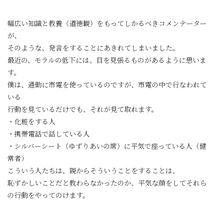
「世も末だと」
幅広い知識と教養（道徳観）をもってしかるべきコメンテーター
が、
そのような、発言をすることにあきれてしまいました。
最近の、モラルの低下には、目を見張るものがあるように思いま
す。
僕は、通勤に市電を使っているのですが、市電の中で行なわれて
いる
行動を見ているだけでも、それが見て取れます。
・化粧をする人
・携帯電話で話している人
・シルバーシート（ゆずりあいの席）に平気で座っている人（健
常者）
こういう人たちは、親からそういうことをすることは、
恥ずかしいことだと教わらなかったのか、平気な顔をしてそれら
の行動をやってのけます。
仮に、親から教わらなかったとしても、「恥を知る」事のできる
人ならば、