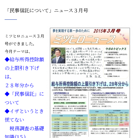
「民事信託について」ニュース３月号
ミツヒロニュース３月
号ができました。
今月テーマは、
◆給与所得控除額
の上限引き下げ
は、
２８年分から
◆「民事信託」に
ついて
◆イザというとき
慌てない
税務調査の基礎
知識(3５)