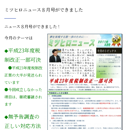
ミツヒロニュース８月号ができました
ニュース８月号ができました！
今月のテーマは
平成23年度税
◆
制改正一部可決
●平成23年度税制改
正案の大半が見送られ
ています
●今回成立しなかった
項目は、継続審議され
ます
無予告調査の
◆
正しい対応方法