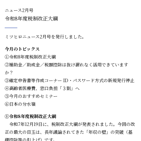
ニュース2月号
令和8年度税制改正大綱
ミツヒロニュース2月号を発行しました。
今月のトピックス
①令和8年度税制改正大綱
②補助金／助成金／税額控除は抜け漏れなく活用できています
か？
③確定申告書等作成コーナー ID・パスワード方式の新規発行停止
④高齢者医療費、窓口負担「３割」へ
⑤今月のおすすめセミナー
⑥日本の分水嶺
①令和8年度税制改正大綱
令和7年12月19日に、税制改正大綱が発表されました。今回の改
正の最大の目玉は、長年議論されてきた「年収の壁」の突破（基
礎控除等の引上げ）です。