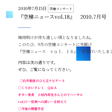
2010年7月15日
空檜コンサート
『空檜ニュースvol.18』 2010.7月号
梅雨明けが待ち遠しい頃となりましたね。
このたび、9月の空檜コンサートに先駆け
『空檜ニュース ｖｏｌ．１８』 を発行いたしま
内容は次の通りです。
ぜひ、ご覧になってください。
○白井朝香のひと言ナビゲート
○くうかいドレミ Ｑ＆Ａ
ギター奏者 上垣内寿光さんとのリハーサル
vol.17～弦楽への誘い～を終えて
○今後の開催予定