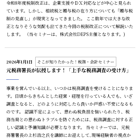
令和8年度税制改正は、企業支援やＤＸ対応などが中心と見られ
ています。しかし、相続税と贈与税の在り方についても「贈与税
制の見直し」が現実となってきました。 ここ数年では大きな改
正となりそうな気配も出てきた今回の税制改正について解説いた
します。 （当セミナーは、株式会社DEPS主催となります。)
2026年1月1日
そこが知りたかった！税務・会計セミナー
元税務署長が伝授します！「上手な税務調査の受け方」
事業を営んでいる以上、いつかは税務調査を受けることになりま
す。日頃からきちんとした経営・経理を行っている人でも、いざ
調査となると、どのように対応したら良いか戸惑い不安になるも
のです。 認識不足によって、思わぬ税負担を強いられたり、税
務当局との思わぬトラブルを防ぐためには、税務調査に対する正
しい認識と予備知識が必要となります。 当セミナーでは、元税
務署署長の上杉浩之氏を講師にお迎えして､現場経験者の視点か