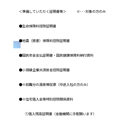
＜準備していただく証明書等＞ ※･･･対象の方のみ
●生命保険料控除証明書
●地震（損害）保険料控除証明書
●国民年金支払証明書・国民健康保険料納付資料
●小規模企業共済掛金控除証明書
●※前職分の源泉徴収票（中途入社の方のみ）
●※住宅借入金等特別控除関係資料
①借入残高証明書（金融機関に手配願います）