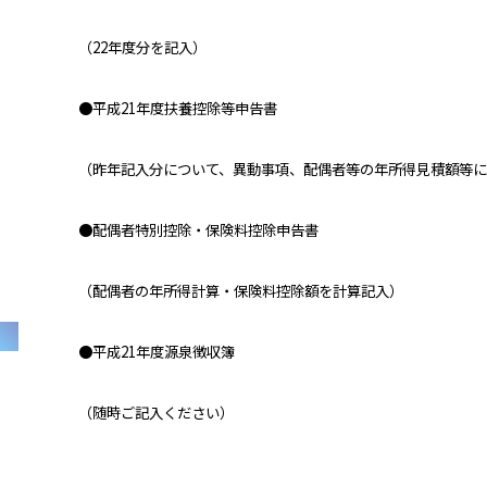
（
22
年度分を記入）
●平成
21
年度扶養控除等申告書
（昨年記入分について、異動事項、配偶者等の年所得見積額等
●配偶者特別控除・保険料控除申告書
（配偶者の年所得計算・保険料控除額を計算記入）
●平成
21
年度源泉徴収簿
（随時ご記入ください）