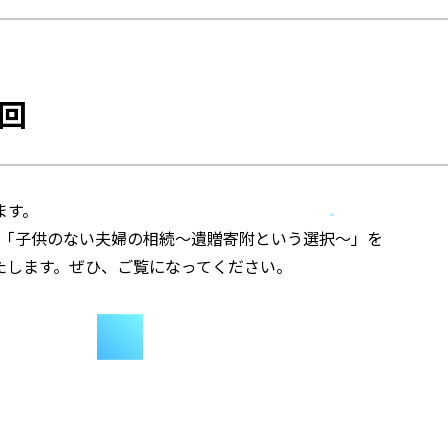
1回
ます。
1号に「子供のない夫婦の相続～遺贈寄附という選択～」を
たします。ぜひ、ご覧になってください。