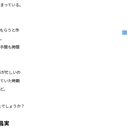
まっている。
もらうと作
・。
つ手間も時間
事が忙しいの
げていた時期
ど。
たでしょうか？
昌実