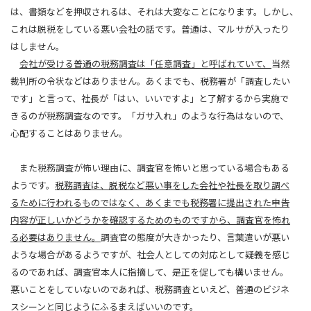
は、書類などを押収されるは、それは大変なことになります。しかし、
これは脱税をしている悪い会社の話です。普通は、マルサが入ったり
はしません。
会社が受ける普通の税務調査は「任意調査」と呼ばれていて、
当然
裁判所の令状などはありません。あくまでも、税務署が「調査したい
です」と言って、社長が「はい、いいですよ」と了解するから実施で
きるのが税務調査なのです。「ガサ入れ」のような行為はないので、
心配することはありません。
また税務調査が怖い理由に、調査官を怖いと思っている場合もある
ようです。
税務調査は、脱税など悪い事をした会社や社長を取り調べ
るために行われるものではなく、あくまでも税務署に提出された申告
内容が正しいかどうかを確認するためのものですから、調査官を怖れ
る必要はありません。
調査官の態度が大きかったり、言葉遣いが悪い
ような場合があるようですが、社会人としての対応として疑義を感じ
るのであれば、調査官本人に指摘して、是正を促しても構いません。
悪いことをしていないのであれば、税務調査といえど、普通のビジネ
スシーンと同じようにふるまえばいいのです。