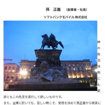
孫 正義
（創業者・社長）
ソフトバンクモバイル 株式会社
時
の
政
治
体
制
に
も
是
非ともこの名言を実行して欲しいものです。
また、企業に於いても、苦しい時こそ、覚悟を決めて真正面から現実に