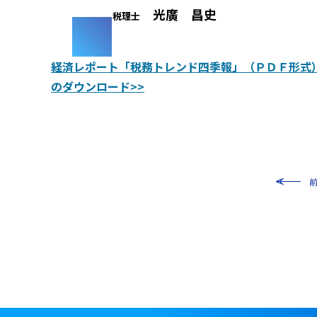
光廣 昌史
税理士
経済レポート「税務トレンド四季報」（ＰＤＦ形式
のダウンロード>>