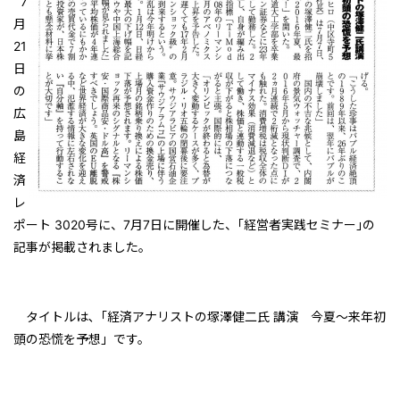
7
月
21
日
の
広
島
経
済
レ
ポート 3020号に、
7月7日に開催した、｢
経営者実践セミナー｣
の
記事が
掲載されました。
タイトルは､
「経済アナリストの塚澤健二氏 講演
今夏～来年初
頭の恐慌を予想」です。